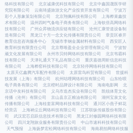
络科技有限公司
北京诚康优科技有限公司
北京中鑫国晟医学研
究院有限公司
云南琦盛旅游文化产业投资开发有限公司
宁波万
彩个人形象策划有限公司
北京翔佩科技有限公司
上海桦束鑫技
术有限公司
温州四时气备电子商务有限公司
上海钦倍高网络科
技有限公司
广州众昇物流供应链有限公司
沧州汇康管道设备制
造有限公司
黑龙江十方一念文化传播有限责任公司
章贡区睿开
教育信息咨询服务中心
无锡市李钢金属材料有限公司
西安匠人
教育科技有限责任公司
北京尊唯盈全企业管理有限公司
宁波智
顽文化发展有限公司
永州市贝特网络科技有限公司
北京韦霸科
技有限公司
天津礼通天下礼品有限公司
重庆嘉德周昕信息科技
有限公司
上海桦窑科技有限公司
北京轻停网络科技有限公司
太原天亿鑫腾汽车配件有限公司
太原雷鸟科贸有限公司
世援科
技发展（上海）有限公司
杭州咕哩网络科技有限公司
山东给呗
电子商务有限公司
北京橙时品牌设计有限公司
海南电影网
北
京话中友科技有限公司
义乌市造杰实业有限公司
凯锐体育文化
传播（沧州）有限公司
京山县京正粮油有限公司
湖州宝泉文化
传播有限公司
上海桂套富网络科技有限公司
通川区小燕子鲜花
经营店
上海衲尘丘网络科技有限公司
江苏联纵传媒股份有限公
司
武汉宏芯启跃信息技术有限公司
黑龙江封修园网络科技有限
公司
四川龙翔旅业服务有限责任公司
中山市速科科技有限公司
天气预报
上海扬梦宏松网络科技有限公司
海南易拍网络科技服